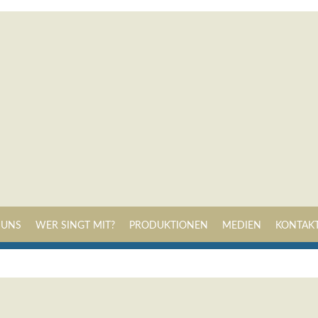
Navigation
 UNS
WER SINGT MIT?
PRODUKTIONEN
MEDIEN
KONTAK
überspringen