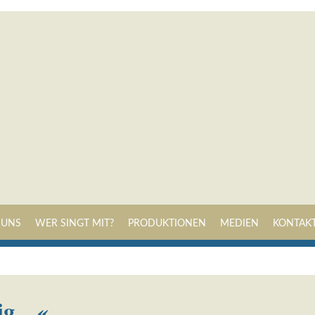
Navigation
 UNS
WER SINGT MIT?
PRODUKTIONEN
MEDIEN
KONTAK
überspringen
g ...«