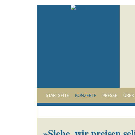
STARTSEITE
KONZERTE
PRESSE
ÜBER
»Siehe, wir preisen seli