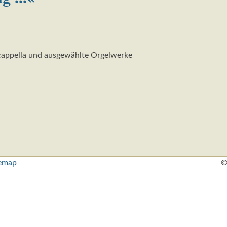
cappella und ausgewählte Orgelwerke
temap
©