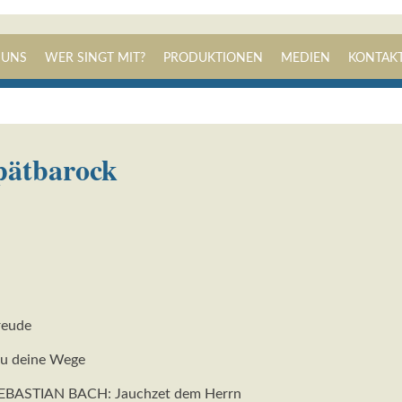
Navigation
 UNS
WER SINGT MIT?
PRODUKTIONEN
MEDIEN
KONTAK
überspringen
pätbarock
reude
u deine Wege
ASTIAN BACH: Jauchzet dem Herrn