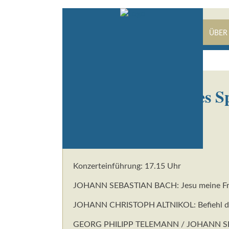
STARTSEITE
KONZERTE
PRESSE
ÜBER
Choralmotetten des S
27. Oktober 2019 18:00
Stuttgart, Hospitalkirche
Konzerteinführung: 17.15 Uhr
JOHANN SEBASTIAN BACH: Jesu meine F
JOHANN CHRISTOPH ALTNIKOL: Befiehl d
GEORG PHILIPP TELEMANN / JOHANN SEB