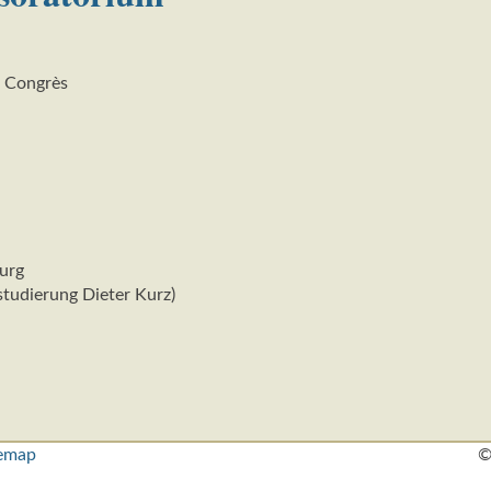
s Congrès
urg
tudierung Dieter Kurz)
temap
©