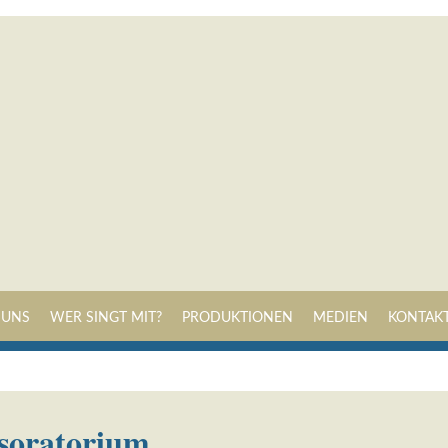
Navigation
 UNS
WER SINGT MIT?
PRODUKTIONEN
MEDIEN
KONTAK
überspringen
tsoratorium