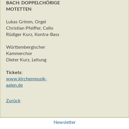
BACH: DOPPELCHÖRIGE
MOTETTEN
Lukas Grimm, Orgel
Christian Pfeiffer, Cello
Rüdiger Kurz, Kontra-Bass
Württembergischer
Kammerchor
Dieter Kurz, Leitung
Tickets
:
www.kirchenmusik-
aalen.de
Zurück
Navigation
Newsletter
überspringen