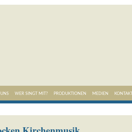
Navigation
 UNS
WER SINGT MIT?
PRODUKTIONEN
MEDIEN
KONTAK
überspringen
ocken Kirchenmusik