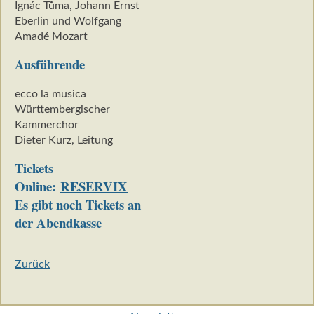
Ignác Tůma, Johann Ernst
Eberlin und Wolfgang
Amadé Mozart
Ausführende
ecco la musica
Württembergischer
Kammerchor
Dieter Kurz, Leitung
Tickets
Online:
RESERVIX
Es gibt noch Tickets an
der Abendkasse
Zurück
Navigation