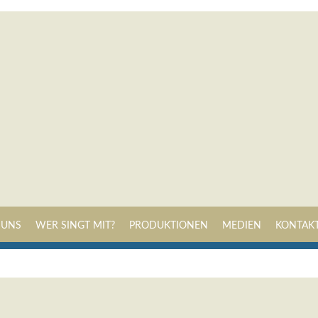
Navigation
 UNS
WER SINGT MIT?
PRODUKTIONEN
MEDIEN
KONTAK
überspringen