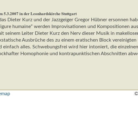
m 5.3.2007 in der Leonhardskirche Stuttgart
as Dieter Kurz und der Jazzgeiger Gregor Hübner ersonnen haben.
igure humaine“ werden Improvisationen und Kompositionen aus de
 seinem Leiter Dieter Kurz den Nerv dieser Musik in makellose
kstatische Ausbrüche des zu einem eratischen Block vereinigten
 einfach alles. Schwebungsfrei wird hier intoniert, die einzeln
 blockhafter Homophonie und kontrapunktischen Abschnitten abw
temap
©