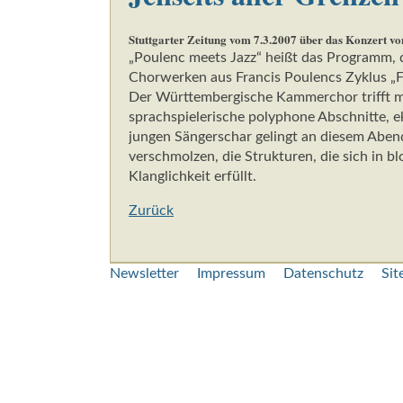
Stuttgarter Zeitung vom 7.3.2007 über das Konzert vo
„Poulenc meets Jazz“ heißt das Programm, d
Chorwerken aus Francis Poulencs Zyklus „F
Der Württembergische Kammerchor trifft mit
sprachspielerische polyphone Abschnitte, e
jungen Sängerschar gelingt an diesem Abend
verschmolzen, die Strukturen, die sich in
Klanglichkeit erfüllt.
Zurück
Navigation
Newsletter
Impressum
Datenschutz
Si
überspringen