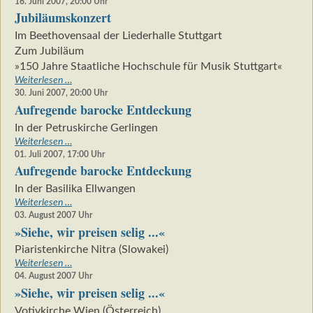
meets
16. Juni 2007, 20:00
Uhr
Jubiläumskonzert
Jazz
Im Beethovensaal der Liederhalle Stuttgart
Zum Jubiläum
»150 Jahre Staatliche Hochschule für Musik Stuttgart«
Jubiläumskonzert
Weiterlesen …
30. Juni 2007, 20:00
Uhr
Aufregende barocke Entdeckung
In der Petruskirche Gerlingen
Aufregende
Weiterlesen …
barocke
01. Juli 2007, 17:00
Uhr
Aufregende barocke Entdeckung
Entdeckung
In der Basilika Ellwangen
Aufregende
Weiterlesen …
barocke
03. August 2007
Uhr
»Siehe, wir preisen selig ...«
Entdeckung
Piaristenkirche Nitra (Slowakei)
»Siehe,
Weiterlesen …
wir
04. August 2007
Uhr
»Siehe, wir preisen selig ...«
preisen
selig
Votivkirche Wien (Österreich)