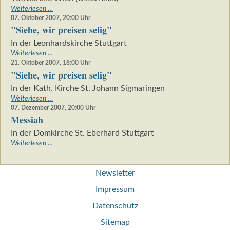
...«
»Siehe,
Weiterlesen …
wir
07. Oktober 2007, 20:00
Uhr
"Siehe, wir preisen selig"
preisen
selig
In der Leonhardskirche Stuttgart
...«
"Siehe,
Weiterlesen …
wir
21. Oktober 2007, 18:00
Uhr
"Siehe, wir preisen selig"
preisen
selig"
In der Kath. Kirche St. Johann Sigmaringen
"Siehe,
Weiterlesen …
wir
07. Dezember 2007, 20:00
Uhr
Messiah
preisen
selig"
In der Domkirche St. Eberhard Stuttgart
Messiah
Weiterlesen …
Navigation
Newsletter
überspringen
Impressum
Datenschutz
Sitemap