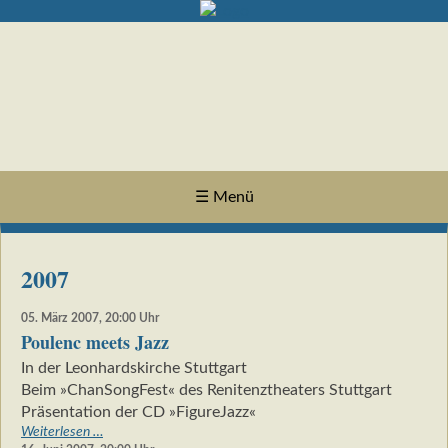
☰ Menü
2007
05. März 2007, 20:00
Uhr
Poulenc meets Jazz
In der Leonhardskirche Stuttgart
Beim »ChanSongFest« des Renitenztheaters Stuttgart
Präsentation der CD »FigureJazz«
Poulenc
Weiterlesen …